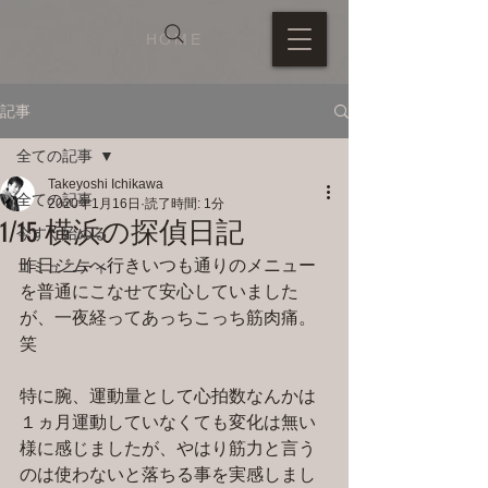
HOME
記事
全ての記事
Takeyoshi Ichikawa
全ての記事
2020年1月16日
読了時間: 1分
1/15 横浜の探偵日記
今すぐ始める
昨日ジムへ行きいつも通りのメニュー
コミュニティ
を普通にこなせて安心していました
が、一夜経ってあっちこっち筋肉痛。
笑
特に腕、運動量として心拍数なんかは
１ヵ月運動していなくても変化は無い
様に感じましたが、やはり筋力と言う
のは使わないと落ちる事を実感しまし