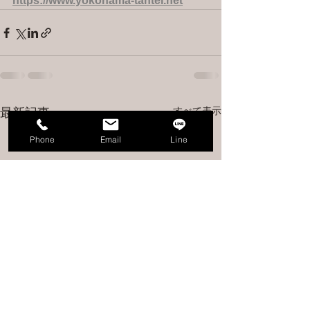
https://www.yokohama-tantei.net
すべて表示
最新記事
Phone
Email
Line