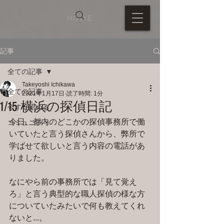
HOME
記事
全ての記事
Takeyoshi Ichikawa
全ての記事
2021年1月17日
読了時間: 1分
1/15 横浜の探偵日記
今すぐ始める
今日、都内のどこかの探偵事務所で働
コミュニティ
いていたと言う探偵さんから、弊所で
学ばせて欲しいと言う内容の電話があ
りました。
なにやら前の事務所では「見て覚え
ろ」と言う典型的な職人探偵の様な方
についていたみたいで何も教えてくれ
ないと...。