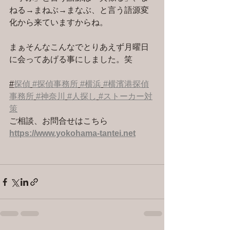
ねる→まねぶ→まなぶ、と言う語源変
化から来ていますからね。
まぁそんなこんなでとりあえず月曜日
に会ってあげる事にしました。笑
#
探偵
#探偵事務所
#横浜
#横濱港探偵
事務所
#神奈川
#人探し
#ストーカー対
策
ご相談、お問合せはこちら 
https://www.yokohama-tantei.net