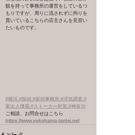
観を持って事務所の運営をしているつ
もりですが、周りに流されずに拘りを
貫いているこちらの店主さんを見習い
たいものです。
#横浜
#探偵
#探偵事務所
#浮気調査
#
家出人捜索
#ストーカー対策
#神奈川
ご相談、お問合せはこちら
https://www.yokohama-tantei.net