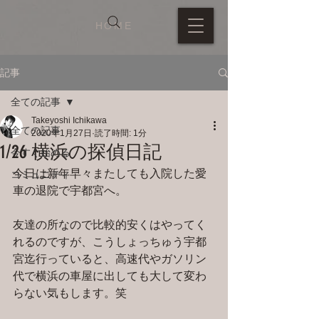
HOME
記事
全ての記事
Takeyoshi Ichikawa
全ての記事
2020年1月27日
読了時間: 1分
1/26 横浜の探偵日記
今すぐ始める
今日は新年早々またしても入院した愛
コミュニティ
車の退院で宇都宮へ。
友達の所なので比較的安くはやってく
れるのですが、こうしょっちゅう宇都
宮迄行っていると、高速代やガソリン
代で横浜の車屋に出しても大して変わ
らない気もします。笑