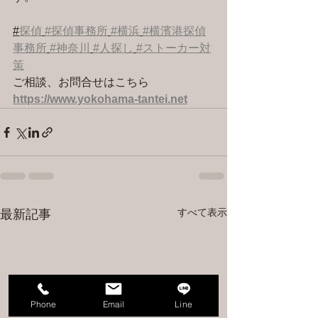
#
探偵
#探偵事務所
#横浜
#横濱港探偵
事務所
#神奈川
#人探し
#ストーカー対
策
ご相談、お問合せはこちら 
https://www.yokohama-tantei.net
すべて表示
最新記事
Phone
Email
Line