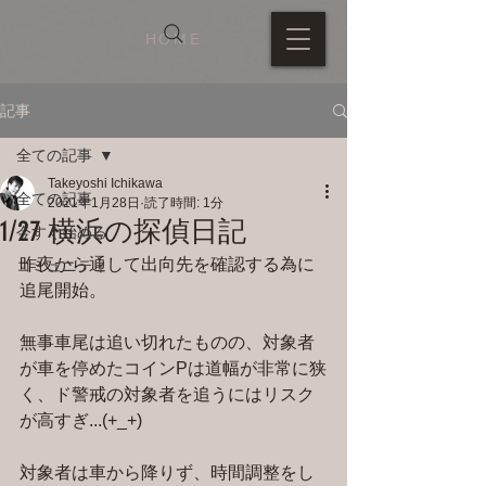
HOME
記事
全ての記事
Takeyoshi Ichikawa
全ての記事
2021年1月28日
読了時間: 1分
1/27 横浜の探偵日記
今すぐ始める
昨夜から通して出向先を確認する為に
コミュニティ
追尾開始。
無事車尾は追い切れたものの、対象者
が車を停めたコインPは道幅が非常に狭
く、ド警戒の対象者を追うにはリスク
が高すぎ...(+_+)
対象者は車から降りず、時間調整をし