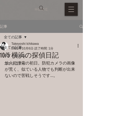
HOME
記事
全ての記事
Takeyoshi Ichikawa
全ての記事
2021年10月6日
読了時間: 1分
10/5 横浜の探偵日記
今すぐ始める
放火犯捜索の初日。防犯カメラの画像
コミュニティ
が荒く、似ている人物でも判断が出来
ないので苦戦しそうです...。