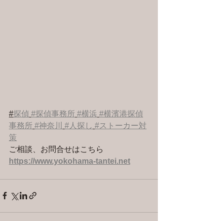
#
探偵
#探偵事務所
#横浜
#横濱港探偵
事務所
#神奈川
#人探し
#ストーカー対
策
ご相談、お問合せはこちら 
https://www.yokohama-tantei.net