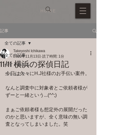
HOME
記事
全ての記事
Takeyoshi Ichikawa
全ての記事
2020年11月13日
読了時間: 1分
11/11 横浜の探偵日記
今すぐ始める
今日は久々にH.J社様のお手伝い案件。
コミュニティ
なんと調査中に対象者とご依頼者様が
ずーと一緒という...(^^;)
まぁご依頼者様も想定外の展開だった
のかと思いますが、全く意味の無い調
査となってしまいました。笑