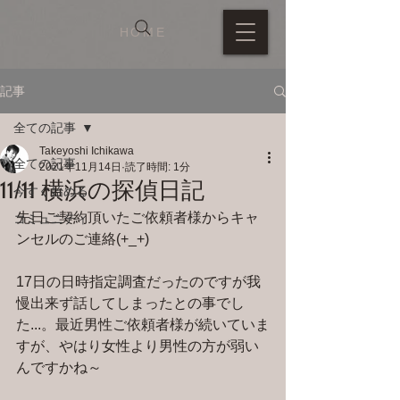
HOME
記事
全ての記事
Takeyoshi Ichikawa
全ての記事
2021年11月14日
読了時間: 1分
11/11 横浜の探偵日記
今すぐ始める
先日ご契約頂いたご依頼者様からキャ
コミュニティ
ンセルのご連絡(+_+)
17日の日時指定調査だったのですが我
慢出来ず話してしまったとの事でし
た...。最近男性ご依頼者様が続いていま
すが、やはり女性より男性の方が弱い
んですかね～