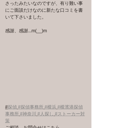
さったみたいなのですが、有り難い事
にご面談だけなのに新たな口コミを書
いて下さいました。
感謝、感謝...m(__)m
#
探偵
#探偵事務所
#横浜
#横濱港探偵
事務所
#神奈川
#人探し
#ストーカー対
策
ご相談、お問合せはこちら 