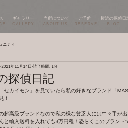
ス
ギャラリー
当所について
ご予約
横浜の探偵日
CE
​GALLERY
​ABOUT US
RESERVE
BLOG
ュニティ
2021年11月14日
読了時間: 1分
横浜の探偵日記
「セカイモン」を見ていたら私の好きなブランド「MAS
見！
の超高級ブランドなので私の様な貧乏人には中々手が出
んと輸入送料を入れても3万円程！恐らくこのブランド