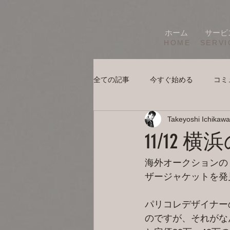
ホーム
サービ
HOME
SERVI
全ての記事
今すぐ始める
コミ
Takeyoshi Ichikawa
11/12 
海外オークションの
ザージャケットを発
パリコレデザイナー
のですが、それがな