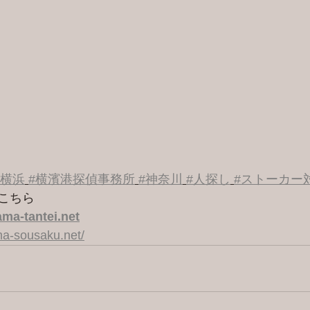
#横浜
#横濱港探偵事務所
#神奈川
#人探し
#ストーカー
こちら 
ma-tantei.net
a-sousaku.net/