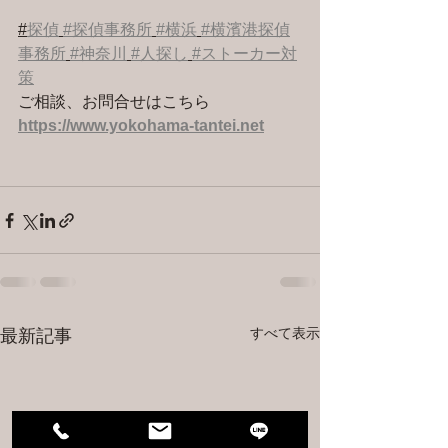
#
探偵
#探偵事務所
#横浜
#横濱港探偵
事務所
#神奈川
#人探し
#ストーカー対
策
ご相談、お問合せはこちら 
https://www.yokohama-tantei.net
すべて表示
最新記事