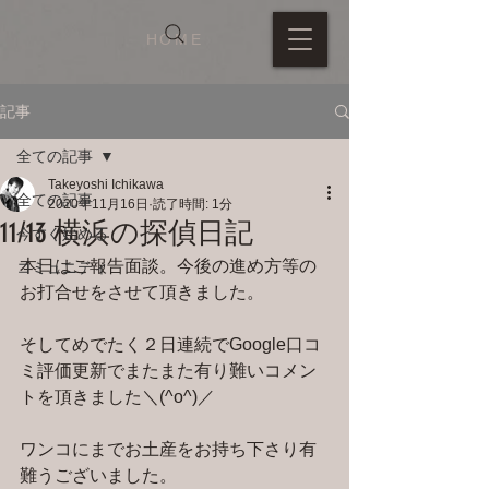
HOME
記事
全ての記事
Takeyoshi Ichikawa
全ての記事
2020年11月16日
読了時間: 1分
11/13 横浜の探偵日記
今すぐ始める
本日はご報告面談。今後の進め方等の
コミュニティ
お打合せをさせて頂きました。
そしてめでたく２日連続でGoogle口コ
ミ評価更新でまたまた有り難いコメン
トを頂きました＼(^o^)／
ワンコにまでお土産をお持ち下さり有
難うございました。