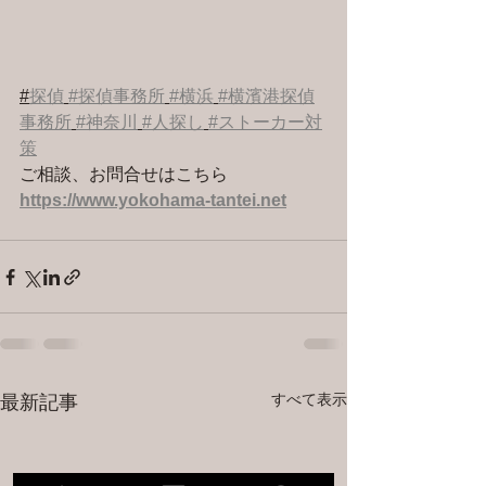
#
探偵
#探偵事務所
#横浜
#横濱港探偵
事務所
#神奈川
#人探し
#ストーカー対
策
ご相談、お問合せはこちら 
https://www.yokohama-tantei.net
すべて表示
最新記事