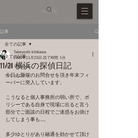
HOME
記事
全ての記事
Takeyoshi Ichikawa
全ての記事
2020年11月23日
読了時間: 1分
11/21 横浜の探偵日記
今すぐ始める
今日も新規のお問合せを頂き年末フィ
コミュニティ
ーバーに突入しています。
こうなると個人事務所の弱い所で、ポ
リシーである自身で現場に出ると言う
部分でご面談の日程でご迷惑をお掛け
してしまう事も...。
多少ゆとりがあり融通を効かせて頂け