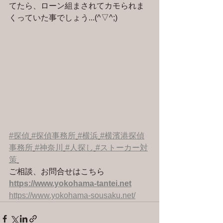
てたら、ローン組まされてカモられま
くっていた事でしょう...(^▽^;)
#探偵
#探偵事務所
#横浜
#横濱港探偵
事務所
#神奈川
#人探し
#ストーカー対
策
ご相談、お問合せはこちら 
https://www.yokohama-tantei.net
https://www.yokohama-sousaku.net/