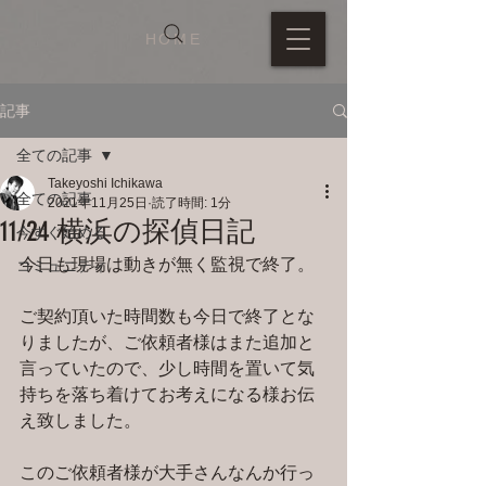
HOME
記事
全ての記事
Takeyoshi Ichikawa
全ての記事
2021年11月25日
読了時間: 1分
11/24 横浜の探偵日記
今すぐ始める
今日も現場は動きが無く監視で終了。
コミュニティ
ご契約頂いた時間数も今日で終了とな
りましたが、ご依頼者様はまた追加と
言っていたので、少し時間を置いて気
持ちを落ち着けてお考えになる様お伝
え致しました。
このご依頼者様が大手さんなんか行っ