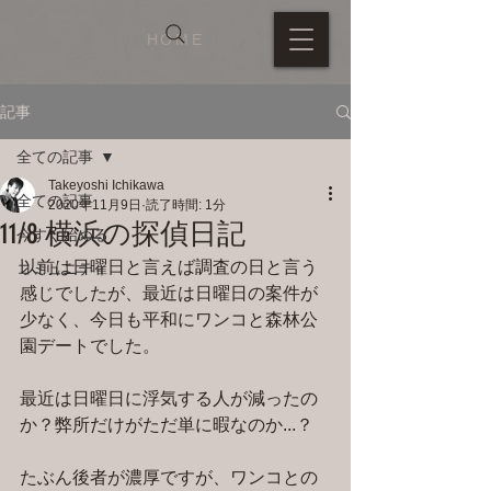
HOME
記事
全ての記事
Takeyoshi Ichikawa
全ての記事
2020年11月9日
読了時間: 1分
11/8 横浜の探偵日記
今すぐ始める
以前は日曜日と言えば調査の日と言う
コミュニティ
感じでしたが、最近は日曜日の案件が
少なく、今日も平和にワンコと森林公
園デートでした。
最近は日曜日に浮気する人が減ったの
か？弊所だけがただ単に暇なのか...？
たぶん後者が濃厚ですが、ワンコとの