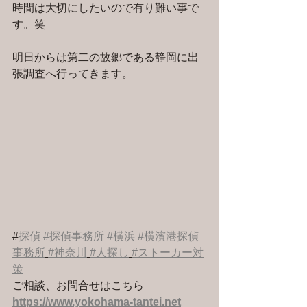
時間は大切にしたいので有り難い事で
す。笑
明日からは第二の故郷である静岡に出
張調査へ行ってきます。
#
探偵
#探偵事務所
#横浜
#横濱港探偵
事務所
#神奈川
#人探し
#ストーカー対
策
ご相談、お問合せはこちら 
https://www.yokohama-tantei.net