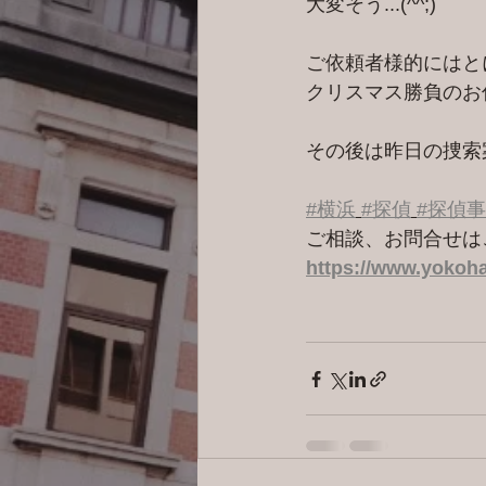
大変そう...(^^;)
ご依頼者様的にはと
クリスマス勝負のお
その後は昨日の捜索
#横浜
#探偵
#探偵
ご相談、お問合せは
https://www.yokoha