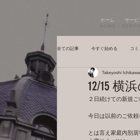
ホーム
サービ
HOME
SERVI
全ての記事
今すぐ始める
コミ
Takeyoshi Ichikawa
12/15 
２日続けての新規ご
今日は以前のご依頼
とは言え家庭内別居