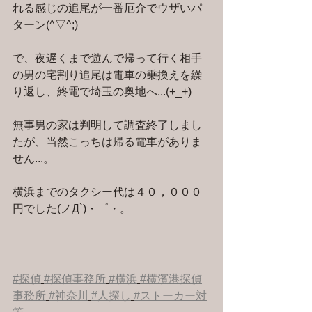
れる感じの追尾が一番厄介でウザいパ
ターン(^▽^;)
で、夜遅くまで遊んで帰って行く相手
の男の宅割り追尾は電車の乗換えを繰
り返し、終電で埼玉の奥地へ...(+_+)
無事男の家は判明して調査終了しまし
たが、当然こっちは帰る電車がありま
せん...。
横浜までのタクシー代は４０，０００
円でした(ノД`)・゜・。
#探偵
#探偵事務所
#横浜
#横濱港探偵
事務所
#神奈川
#人探し
#ストーカー対