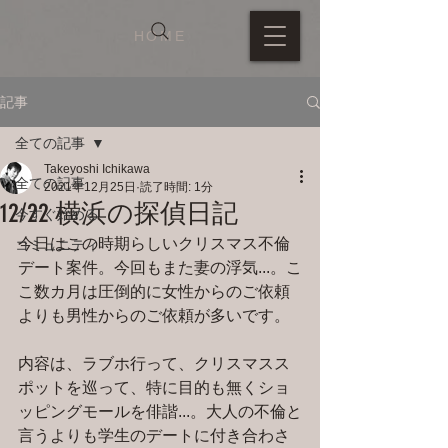
HOME
記事
全ての記事
Takeyoshi Ichikawa
全ての記事
2021年12月25日
読了時間: 1分
12/22 横浜の探偵日記
今すぐ始める
今日はこの時期らしいクリスマス不倫
コミュニティ
デート案件。今回もまた妻の浮気...。こ
こ数カ月は圧倒的に女性からのご依頼
よりも男性からのご依頼が多いです。
内容は、ラブホ行って、クリスマスス
ポットを巡って、特に目的も無くショ
ッピングモールを俳諧...。大人の不倫と
言うよりも学生のデートに付き合わさ