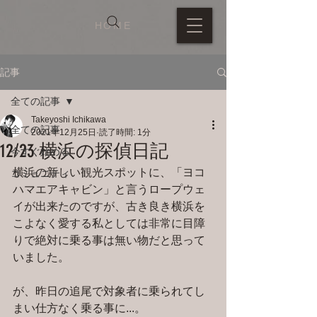
HOME
記事
全ての記事
Takeyoshi Ichikawa
全ての記事
2021年12月25日
読了時間: 1分
12/23 横浜の探偵日記
今すぐ始める
横浜の新しい観光スポットに、「ヨコ
コミュニティ
ハマエアキャビン」と言うロープウェ
イが出来たのですが、古き良き横浜を
こよなく愛する私としては非常に目障
りで絶対に乗る事は無い物だと思って
いました。
が、昨日の追尾で対象者に乗られてし
まい仕方なく乗る事に...。