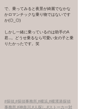
で、乗ってみると夜景が綺麗でなかな
かロマンチックな乗り物ではないです
か(◎_◎)
しかし一緒に乗っているのは助手のA
君...。どうせ乗るなら可愛い女の子と乗
りたかったです。笑
#探偵
#探偵事務所
#横浜
#横濱港探偵
事務所
#神奈川
#人探し
#ストーカー対