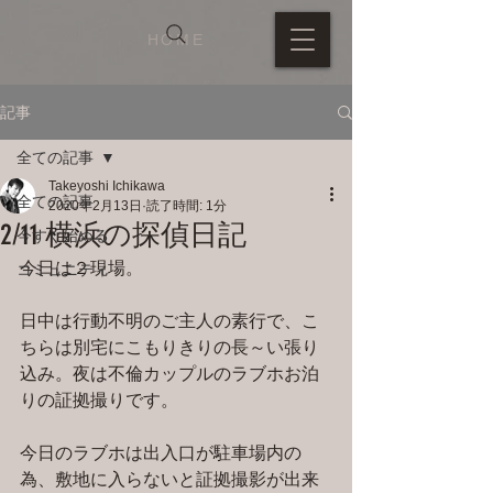
HOME
記事
全ての記事
Takeyoshi Ichikawa
全ての記事
2020年2月13日
読了時間: 1分
2/11 横浜の探偵日記
今すぐ始める
今日は２現場。
コミュニティ
日中は行動不明のご主人の素行で、こ
ちらは別宅にこもりきりの長～い張り
込み。夜は不倫カップルのラブホお泊
りの証拠撮りです。
今日のラブホは出入口が駐車場内の
為、敷地に入らないと証拠撮影が出来