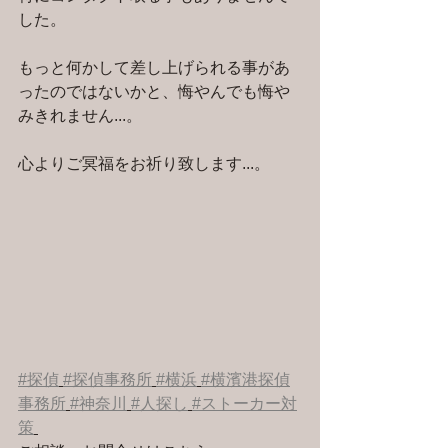
した。
もっと何かして差し上げられる事があ
ったのではないかと、悔やんでも悔や
みきれません...。
心よりご冥福をお祈り致します...。
#探偵
#探偵事務所
#横浜
#横濱港探偵
事務所
#神奈川
#人探し
#ストーカー対
策