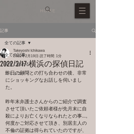
HOME
記事
全ての記事
Takeyoshi Ichikawa
全ての記事
2022年2月19日
読了時間: 1分
2022/2/17 横浜の探偵日記
今すぐ始める
昨日の顧問との打ち合わせの後、非常
コミュニティ
にショッキングなお話しを伺いまし
た。
昨年末弁護士さんからのご紹介で調査
させて頂いたご依頼者様が先月末に自
殺によりお亡くなりなられたとの事...。
何度かご対応させて頂き、別居主人の
不倫の証拠は得られていたのですが、