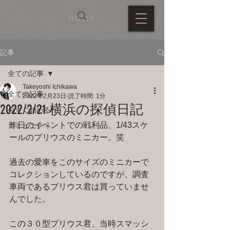
HOME
記事
全ての記事
Takeyoshi Ichikawa
全ての記事
2022年2月23日
読了時間: 1分
2022/2/21 横浜の探偵日記
今すぐ始める
昨日のイベントでの戦利品、1/43スケ
コミュニティ
ールのプリウスのミニカー。笑
過去の愛車をこのサイズのミニカーで
コレクションしているのですが、調査
車両であるプリウス君は買っていませ
んでした。
この３０型プリウス君、当時スマッシ