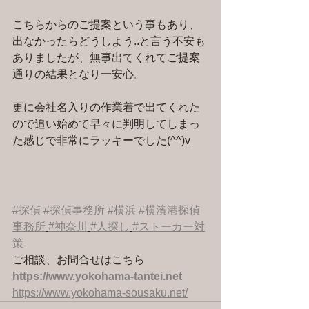
こちらからのご提案という事もあり、
出なかったらどうしよう..と言う不安も
ありましたが、無事出てくれてご提案
通りの結果となり一安心。
更に会社名入りの作業着で出てくれた
ので追い始めて早々に判明してしまっ
た感じで非常にラッキーでした(^^)v
#探偵
#探偵事務所
#横浜
#横濱港探偵
事務所
#神奈川
#人探し
#ストーカー対
策
ご相談、お問合せはこちら 
https://www.yokohama-tantei.net
https://www.yokohama-sousaku.net/