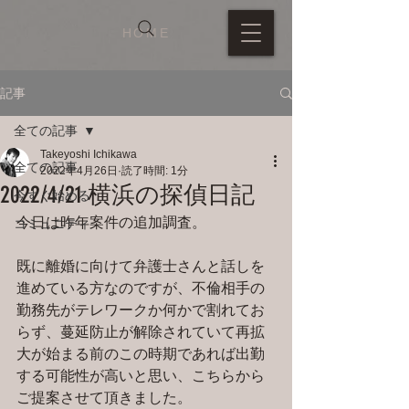
HOME
記事
全ての記事
Takeyoshi Ichikawa
全ての記事
2022年4月26日
読了時間: 1分
2022/4/21 横浜の探偵日記
今すぐ始める
今日は昨年案件の追加調査。
コミュニティ
既に離婚に向けて弁護士さんと話しを
進めている方なのですが、不倫相手の
勤務先がテレワークか何かで割れてお
らず、蔓延防止が解除されていて再拡
大が始まる前のこの時期であれば出勤
する可能性が高いと思い、こちらから
ご提案させて頂きました。