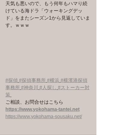
天気も悪いので、もう何年もハマり続
けている海ドラ「ウォーキングデッ
ド」をまたシーズン1から見返していま
す。ｗｗｗ
#探偵
#探偵事務所
#横浜
#横濱港探偵
事務所
#神奈川
#人探し
#ストーカー対
策
ご相談、お問合せはこちら 
https://www.yokohama-tantei.net
https://www.yokohama-sousaku.net/