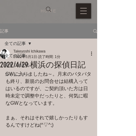
HOME
記事
全ての記事
Takeyoshi Ichikawa
全ての記事
2022年5月1日
読了時間: 1分
2022/4/29 横浜の探偵日記
今すぐ始める
GWに入りましたね～。月末のバタバタ
コミュニティ
も終り、新規のお問合せは結構入って
はいるのですが、ご契約頂いた方は日
時未定で調整中だったりと、何気に暇
なGWとなっています。
まぁ、それはそれで嬉しかったりもす
るんですけどね(^▽^;)