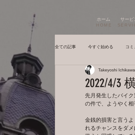
ホーム
サービ
HOME
SERVI
全ての記事
今すぐ始める
コミ
Takeyoshi Ichikawa
2022/4
先月発生したバイク
の件で、ようやく相
金銭的損害と言うよ
れるチャンスをダメ