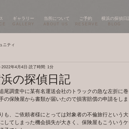
ス
ギャラリー
当所について
ご予約
横浜の探偵日
CE
​GALLERY
​ABOUT US
RESERVE
BLOG
ュニティ
2022年4月4日
読了時間: 1分
/3 横浜の探偵日記
追尾調査中に某有名運送会社のトラックの急な左折に巻
手の保険屋から書類が届いたので損害賠償の申請をしま
りも、ご依頼者様にとっては対象者の不倫旅行という大
にしてしまった機会損失が大きく、保険屋もこういうケ