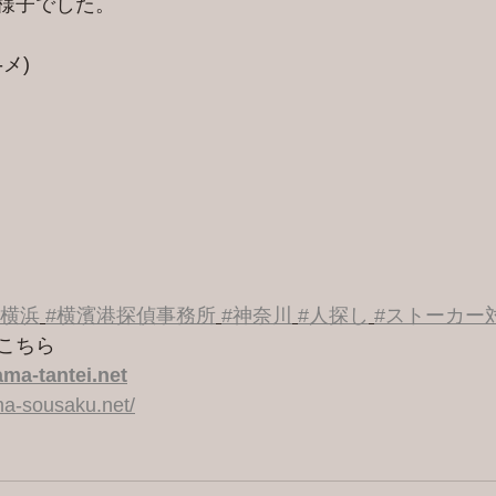
様子でした。
-メ)
#横浜
#横濱港探偵事務所
#神奈川
#人探し
#ストーカー
こちら 
ma-tantei.net
a-sousaku.net/