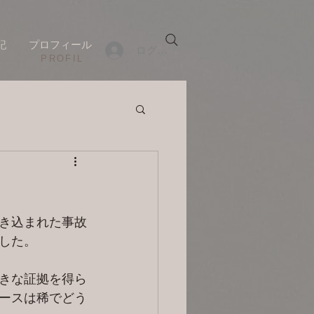
記
プロフィール
ログイン
​PROFIL
き込まれた事故
した。
きな証拠を得ら
ースは稀でどう