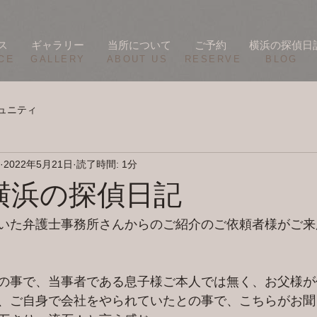
ス
ギャラリー
当所について
ご予約
横浜の探偵日
CE
​GALLERY
​ABOUT US
RESERVE
BLOG
ュニティ
2022年5月21日
読了時間: 1分
/19 横浜の探偵日記
いた弁護士事務所さんからのご紹介のご依頼者様がご来
の事で、当事者である息子様ご本人では無く、お父様が
、ご自身で会社をやられていたとの事で、こちらがお聞