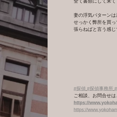
全て書類にして来て
妻の浮気パターンは
せっかく弊所を買っ
#探偵
#探偵事務所
ご相談、お問合せは
https://www.yokoha
https://www.yokoham