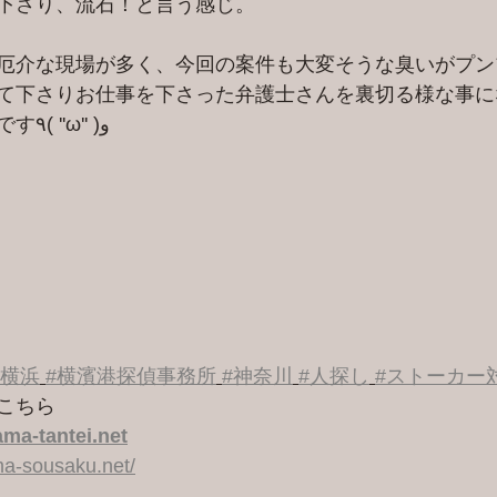
下さり、流石！と言う感じ。
厄介な現場が多く、今回の案件も大変そうな臭いがプン
て下さりお仕事を下さった弁護士さんを裏切る様な事に
張らねばと言う感じです٩( ''ω'' )و
#横浜
#横濱港探偵事務所
#神奈川
#人探し
#ストーカー
こちら 
ma-tantei.net
a-sousaku.net/