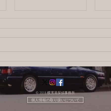
2026/8/4 横浜の探偵日記 〜2,855
【ブ
日目〜
ス：
調査
© 2018 横濱港探偵事務所
個人情報の取り扱いについて