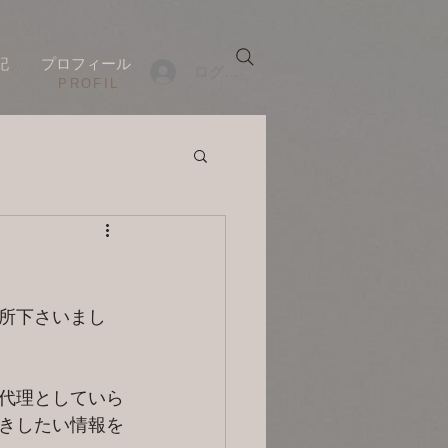
記
プロフィール
ログイン
​PROFIL
所下さいまし
代理としていら
きしたい情報を