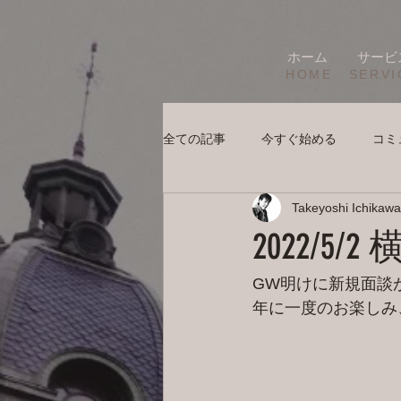
ホーム
サービ
HOME
SERVI
全ての記事
今すぐ始める
コミ
Takeyoshi Ichikawa
2022/5
GW明けに新規面談
年に一度のお楽しみ