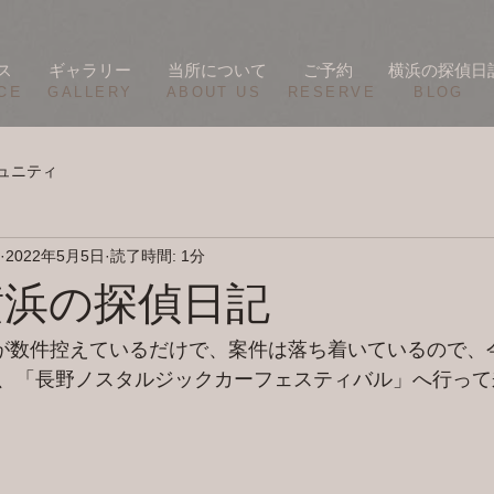
ス
ギャラリー
当所について
ご予約
横浜の探偵日
CE
​GALLERY
​ABOUT US
RESERVE
BLOG
ュニティ
2022年5月5日
読了時間: 1分
/2 横浜の探偵日記
が数件控えているだけで、案件は落ち着いているので、
、「長野ノスタルジックカーフェスティバル」へ行って