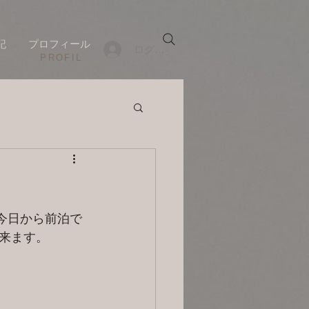
記
プロフィール
ログイン
​PROFIL
今日から前泊で
来ます。