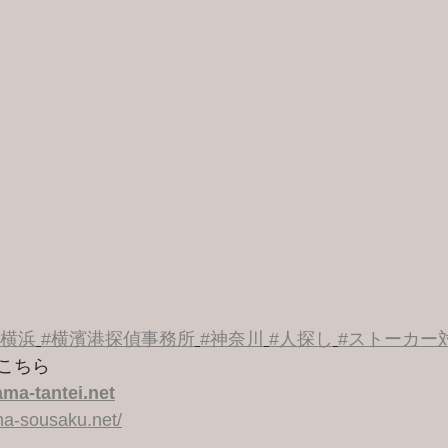
#横浜
#横濱港探偵事務所
#神奈川
#人探し
#ストーカー
こちら 
ma-tantei.net
a-sousaku.net/