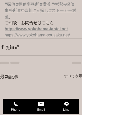
#探偵
#探偵事務所
#横浜
#横濱港探偵
事務所
#神奈川
#人探し
#ストーカー対
策
ご相談、お問合せはこちら 
https://www.yokohama-tantei.net
https://www.yokohama-sousaku.net/
すべて表示
最新記事
Phone
Email
Line