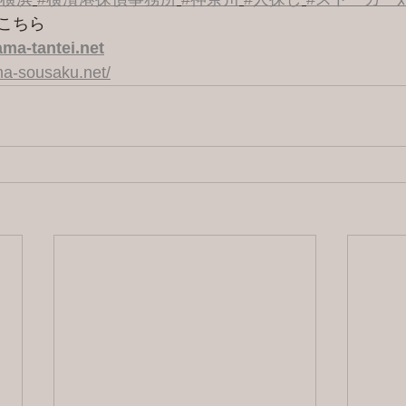
こちら 
ma-tantei.net
a-sousaku.net/