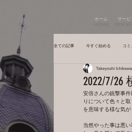
ホーム
サービ
HOME
SERVI
全ての記事
今すぐ始める
コミ
Takeyoshi Ichikawa
2022/7
安倍さんの銃撃事件
りについて色々と取
を意味する様な気が
当然やった事は悪い