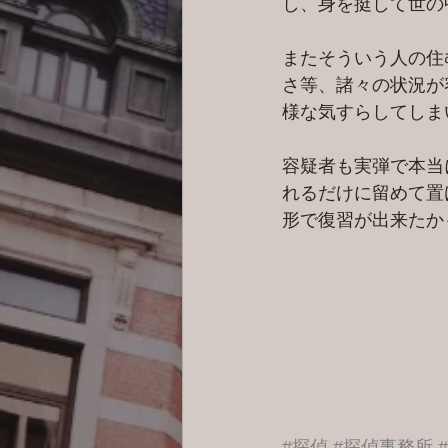
し、身を挺して世の
またそういう人の住
さ等、諸々の状況が
様な気すらしてしま
容疑者も実弾で本当
れるだけに留めて置
形で復習が出来たか
#探偵
#探偵事務所