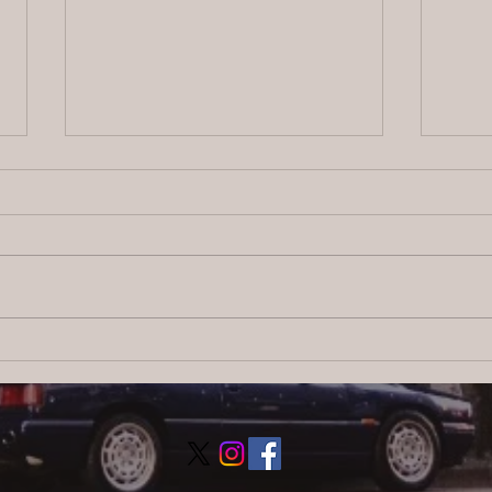
2026/8/6 横浜の探偵日記 〜2,857
202
日目〜
日目