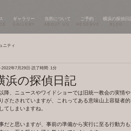
ス
ギャラリー
当所について
ご予約
横浜の探偵日
CE
​GALLERY
​ABOUT US
RESERVE
BLOG
ュニティ
2022年7月29日
読了時間: 1分
/26 横浜の探偵日記
以降、ニュースやワイドショーでは旧統一教会の実情や
りざたされていますが、これってある意味山上容疑者的
してしまいますね。
事だと思いますが、事前の準備から実行に至る行動力も