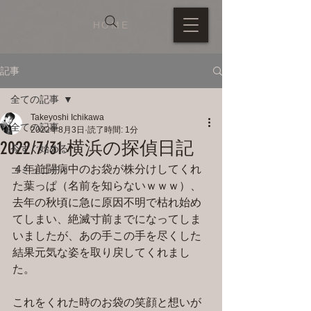
HOME
記事
全ての記事
Takeyoshi Ichikawa
全ての記事
2022年8月3日
読了時間: 1分
2022/7/31 横浜の探偵日記
今すぐ始める
４年前闘病中のお袋が株分けしてくれ
コミュニティ
た葉っぱ（名前を知らないｗｗｗ）、
去年の秋頃に急に原因不明で枯れ始め
てしまい、絶滅寸前までになってしま
いましたが、あの手この手を尽くした
結果元気な姿を取り戻してくれまし
た。
これをくれた時のお袋の笑顔と想いが