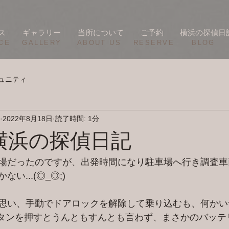
ス
ギャラリー
当所について
ご予約
横浜の探偵日
CE
​GALLERY
​ABOUT US
RESERVE
BLOG
ュニティ
2022年8月18日
読了時間: 1分
/17 横浜の探偵日記
場だったのですが、出発時間になり駐車場へ行き調査車
い...(◎_◎;)
思い、手動でドアロックを解除して乗り込むも、何かい
トボタンを押すとうんともすんとも言わず、まさかのバッテ