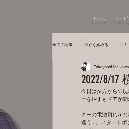
ホーム
サービ
HOME
SERVI
全ての記事
今すぐ始める
コミ
Takeyoshi Ichikawa
2022/8
今日は夕方からの現
ーを押すもドアが開かな
キーの電池切れかと
違う...。スター