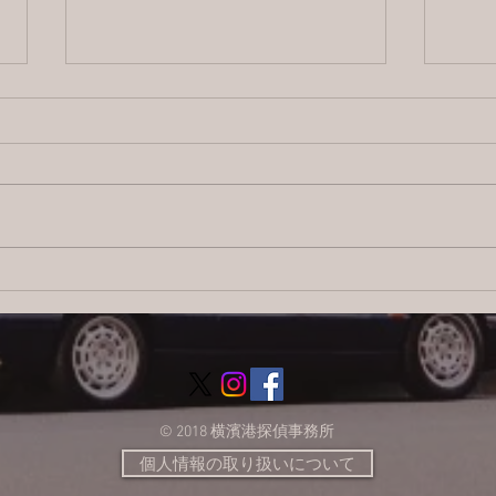
2026/8/4 横浜の探偵日記 〜2,855
【ブ
日目〜
ス：
調査
© 2018 横濱港探偵事務所
個人情報の取り扱いについて