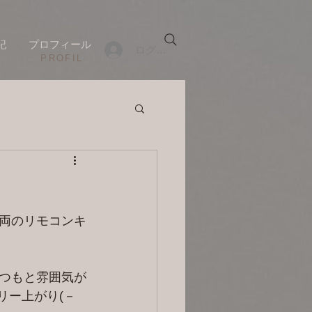
記
プロフィール
ログイン
​PROFIL
両のリモコンキ
つもと雰囲気が
リー上がり(－