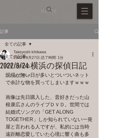
HOME
記事
全ての記事
Takeyoshi Ichikawa
全ての記事
2022年8月27日
読了時間: 1分
2022/8/24 横浜の探偵日記
今すぐ始める
現場が無い日が多いとついついネット
コミュニティ
で余計な物を買ってしまいますｗｗｗ
画像は先日購入した、昔好きだった山
根康広さんのライブＤＶＤ。世間では
結婚式ソングの「GET ALONG 
TOGETHER」しか知られていない一発
屋と言われる人ですが、私的には当時
遠距離恋愛していた心境に響く曲も多