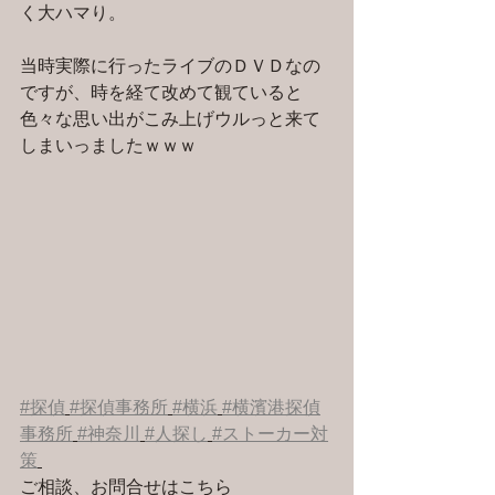
く大ハマり。
当時実際に行ったライブのＤＶＤなの
ですが、時を経て改めて観ていると
色々な思い出がこみ上げウルっと来て
しまいっましたｗｗｗ
#探偵
#探偵事務所
#横浜
#横濱港探偵
事務所
#神奈川
#人探し
#ストーカー対
策
ご相談、お問合せはこちら 