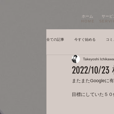
ホーム
サービ
HOME
SERVI
全ての記事
今すぐ始める
コミ
Takeyoshi Ichikawa
2022/1
またまたGoogle
目標にしていた５０件