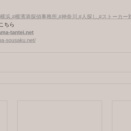
#横浜
#横濱港探偵事務所
#神奈川
#人探し
#ストーカー
こちら 
ma-tantei.net
a-sousaku.net/