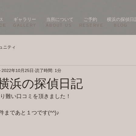
ス
ギャラリー
当所について
ご予約
横浜の探偵日
CE
​GALLERY
​ABOUT US
RESERVE
BLOG
ュニティ
2022年10月25日
読了時間: 1分
0/23 横浜の探偵日記
に有り難い口コミを頂きました！
まであと１つです(^^)♪