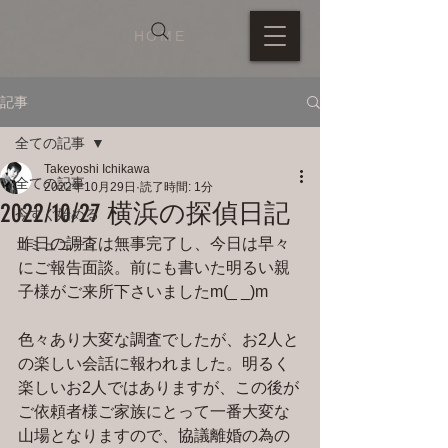
HOME
記事
全ての記事
Takeyoshi Ichikawa
全ての記事
2022年10月29日
読了時間: 1分
2022/10/27 横浜の探偵日記
今すぐ始める
昨日の調査は無事完了し、今日は早々
コミュニティ
にご報告面談。前にも書いた明るい親
子様がご来所下さいましたm(_ _)m
色々あり大変な調査でしたが、お2人と
の楽しい会話に報われました。明るく
楽しいお2人ではありますが、この後が
ご依頼者様ご家族にとって一番大変な
山場となりますので、協議離婚の為の