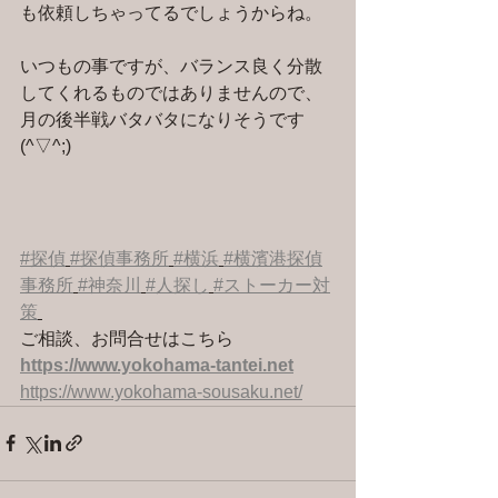
も依頼しちゃってるでしょうからね。
いつもの事ですが、バランス良く分散
してくれるものではありませんので、
月の後半戦バタバタになりそうです
(^▽^;)
#探偵
#探偵事務所
#横浜
#横濱港探偵
事務所
#神奈川
#人探し
#ストーカー対
策
ご相談、お問合せはこちら 
https://www.yokohama-tantei.net
https://www.yokohama-sousaku.net/