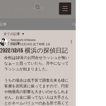
HOME
記事
全ての記事
Takeyoshi Ichikawa
全ての記事
2022年12月16日
読了時間: 1分
2022/12/15 横浜の探偵日記
今すぐ始める
今年は12月のお問合せラッシュが無い
コミュニティ
なぁ～と思っていたら、月中になって
ラッシュが始まりました。
うちの場合は低予算で調査出来る様に
客層を庶民派に振ってますので、円安
や物価高の影響も大きいのかもしれま
せん。お金に困ってない人は大手さん
とかネームバリューのある所で高くて