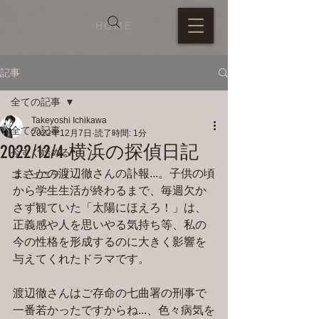
HOME
記事
全ての記事
Takeyoshi Ichikawa
全ての記事
2022年12月7日
読了時間: 1分
2022/12/4 横浜の探偵日記
今すぐ始める
まさかの渡辺徹さんの訃報...。子供の頃
コミュニティ
から学生生活が終わるまで、毎週欠か
さず観ていた「太陽にほえろ！」は、
正義感や人を思いやる気持ち等、私の
今の性格を形成するのに大きく影響を
与えてくれたドラマです。
渡辺徹さんはご存命の七曲署の刑事で
一番若かったですからね...、色々病気を