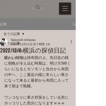
HOME
記事
全ての記事
Takeyoshi Ichikawa
全ての記事
2022年12月11日
読了時間: 1分
2022/12/8 横浜の探偵日記
今すぐ始める
暖かい時期は掛布団の上、先日迄の様
コミュニティ
に朝晩が冷え込む時期は、明け方5時く
らいになるとモソモソと自分から布団
の中へ、ここ最近の様に冬らしい寒さ
になって来ると最初から布団に入って
来て朝まで熟睡。
ワンコなりに寒さ対策をしている所に
ホッコリした気分になりますｗｗｗ