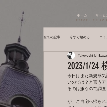
ホーム
サービ
HOME
SERVI
全ての記事
今すぐ始める
コミ
Takeyoshi Ichikawa
2023/1
今日はまた新規浮気
いのでは？と言うア
るのは嫌なので調査
が、ご自宅へ帰られ