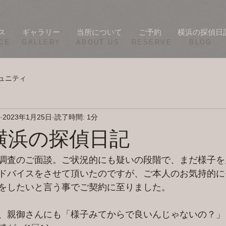
ス
ギャラリー
当所について
ご予約
横浜の探偵日
CE
​GALLERY
​ABOUT US
RESERVE
BLOG
ュニティ
2023年1月25日
読了時間: 1分
/24 横浜の探偵日記
調査のご面談。ご状況的にも疑いの段階で、まだ様子を
ドバイスをさせて頂いたのですが、ご本人のお気持的に
をしたいと言う事でご契約に至りました。
、親御さんにも「様子みてからで良いんじゃないの？」