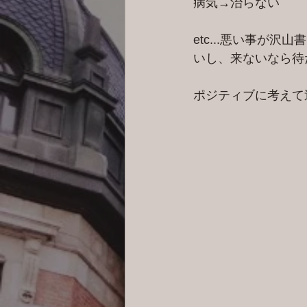
病気→治らない
etc...悪い事が
いし、来ないなら待た
ポジティブに考えて