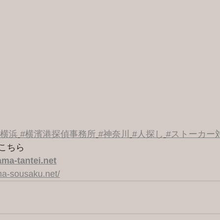
#横浜
#横濱港探偵事務所
#神奈川
#人探し
#ストーカー
こちら 
ma-tantei.net
a-sousaku.net/