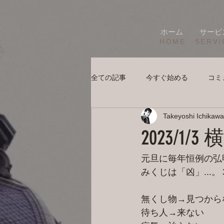
ホーム
サービ
HOME
SERVI
全ての記事
今すぐ始める
コミ
Takeyoshi Ichikawa
2023/1
元旦に毎年恒例の弘
みくじは「凶」..
無くし物→見つから
待ち人→来ない