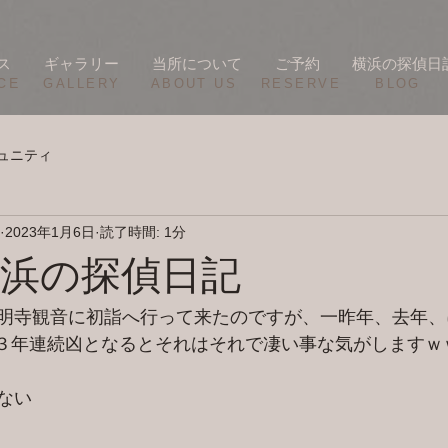
ス
ギャラリー
当所について
ご予約
横浜の探偵日
CE
​GALLERY
​ABOUT US
RESERVE
BLOG
ュニティ
2023年1月6日
読了時間: 1分
/3 横浜の探偵日記
明寺観音に初詣へ行って来たのですが、一昨年、去年、
.。３年連続凶となるとそれはそれで凄い事な気がしますｗ
ない