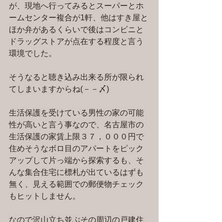
が、現地へ行ってみるとスーパーとホ
ームセンター複合が1軒、他はすき屋と
ほか弁があるくらいで後はコンビニと
ドラッグストアが点在する程度と言う
環境でした。
そうなると聴き込み出来る所が限られ
てしまいますからね(－－〆)
生活保護を受けている男性の家の可能
性が高いと言う事なので、名古屋市の
生活保護の家賃上限３７，０００円で
住めそうなボロ目のアパートをピック
アップして片っ端から探索するも、そ
んな集合住宅に標札が出ているはずも
無く、見える範囲での郵便物チェック
もヒットしません。
なので沢山立ち並ぶその周辺の戸建住