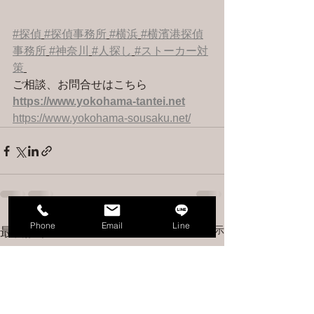
#探偵
#探偵事務所
#横浜
#横濱港探偵
事務所
#神奈川
#人探し
#ストーカー対
策
ご相談、お問合せはこちら 
https://www.yokohama-tantei.net
https://www.yokohama-sousaku.net/
Phone
Email
Line
すべて表示
最新記事