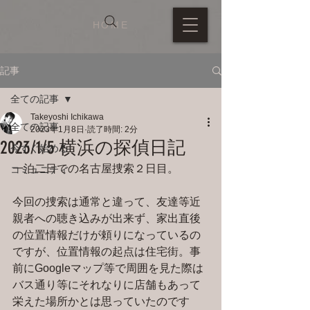
HOME
記事
全ての記事
Takeyoshi Ichikawa
全ての記事
2023年1月8日
読了時間: 2分
2023/1/5 横浜の探偵日記
今すぐ始める
一泊二日での名古屋捜索２日目。
コミュニティ
今回の捜索は通常と違って、友達等近
親者への聴き込みが出来ず、家出直後
の位置情報だけが頼りになっているの
ですが、位置情報の起点は住宅街。事
前にGoogleマップ等で周囲を見た際は
バス通り等にそれなりに店舗もあって
栄えた場所かとは思っていたのです