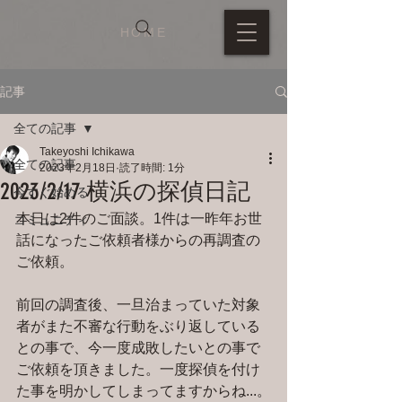
HOME
記事
全ての記事
Takeyoshi Ichikawa
全ての記事
2023年2月18日
読了時間: 1分
2023/2/17 横浜の探偵日記
今すぐ始める
本日は2件のご面談。1件は一昨年お世
コミュニティ
話になったご依頼者様からの再調査の
ご依頼。
前回の調査後、一旦治まっていた対象
者がまた不審な行動をぶり返している
との事で、今一度成敗したいとの事で
ご依頼を頂きました。一度探偵を付け
た事を明かしてしまってますからね...。