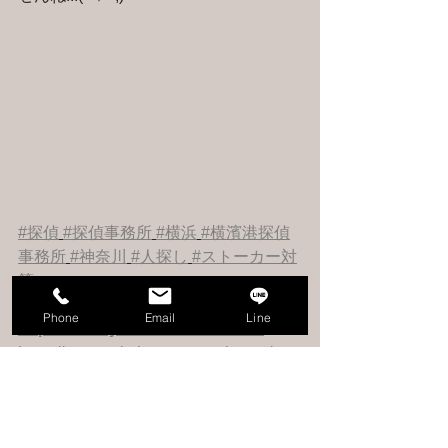
#探偵
#探偵事務所
#横浜
#横濱港探偵
事務所
#神奈川
#人探し
#ストーカー対
策
ご相談、お問合せはこちら 
Phone
Email
Line
https://www.yokohama-tantei.net
https://www.yokohama-sousaku.net/