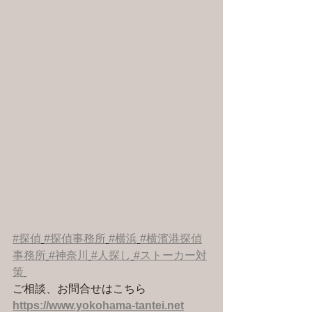
#探偵
#探偵事務所
#横浜
#横濱港探偵
事務所
#神奈川
#人探し
#ストーカー対
策
ご相談、お問合せはこちら 
https://www.yokohama-tantei.net