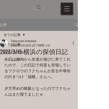
HOME
記事
全ての記事
Takeyoshi Ichikawa
全ての記事
2023年3月16日
読了時間: 1分
2023/3/15 横浜の探偵日記
今すぐ始める
今日は都内から友達が遊びに来てくれ
コミュニティ
たので、この日記で何度も登場してい
るフクロウのフクちゃんが居る中華街
の行きつけ「福楼」さんへ。
夕方早めの晩飯となったのでフクちゃ
んはまだ寝てましたｗ