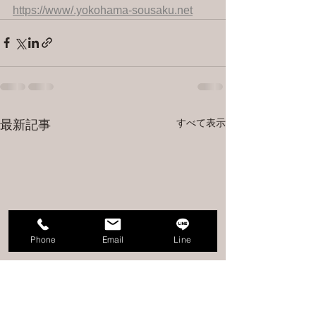
https://www/.yokohama-sousaku.net
すべて表示
最新記事
Phone
Email
Line