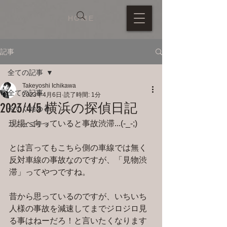
HOME
記事
全ての記事
Takeyoshi Ichikawa
全ての記事
2023年4月6日
読了時間: 1分
2023/4/5 横浜の探偵日記
今すぐ始める
現場へ向っていると事故渋滞...(-_-;)
コミュニティ
とは言ってもこちら側の車線では無く
反対車線の事故なのですが、「見物渋
滞」ってやつですね。
昔から思っているのですが、いちいち
人様の事故を減速してまでジロジロ見
る事はねーだろ！と言いたくなります