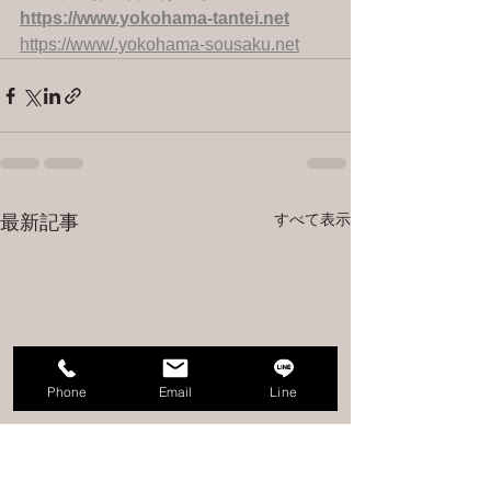
https://www.yokohama-tantei.net
https://www/.yokohama-sousaku.net
すべて表示
最新記事
Phone
Email
Line