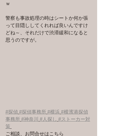
ｗ
警察も事故処理の時はシートか何か張
って目隠ししてくれれば良いんですけ
どね～、それだけで渋滞緩和になると
思うのですが。
#探偵
#探偵事務所
#横浜
#横濱港探偵
事務所
#神奈川
#人探し
#ストーカー対
策
ご相談、お問合せはこちら 