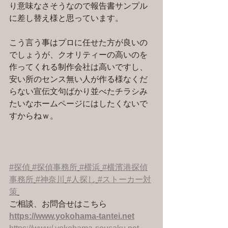
り意味なさそうなので報告書サンプル
に差し替え様と思っています。
こう言う事はプロに任せた方が良いの
でしょうが、クオリティーの高いのを
作ってくれる制作会社は高いですし、
安い所のセンス無い人が作る様なくだ
らない宣伝文句ばかり並べたチラシみ
たいなホームページにはしたくないで
すからねｗ。
#探偵
#探偵事務所
#横浜
#横濱港探偵
事務所
#神奈川
#人探し
#ストーカー対
策
ご相談、お問合せはこちら 
https://www.yokohama-tantei.net