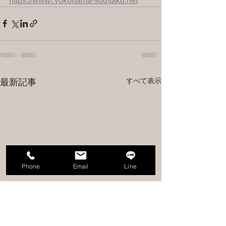
https://www/.yokohama-sousaku.net
すべて表示
最新記事
Phone
Email
Line