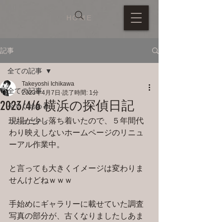
HOME
記事
全ての記事
Takeyoshi Ichikawa
全ての記事
2023年4月7日
読了時間: 1分
2023/4/6 横浜の探偵日記
今すぐ始める
現場が少し落ち着いたので、５年間代
コミュニティ
わり映えしないホームページのリニュ
ーアル作業中。
と言っても大きくイメージは変わりま
せんけどねｗｗｗ
手始めにギャラリーに載せていた調査
写真の部分が、古くなりましたしあま