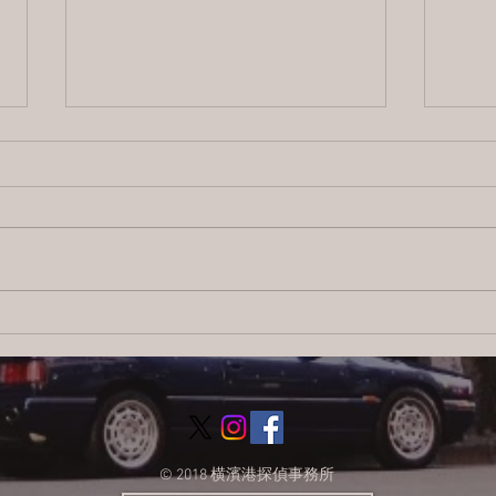
2026/8/4 横浜の探偵日記 〜2,855
【ブ
日目〜
ス：
調査
© 2018 横濱港探偵事務所