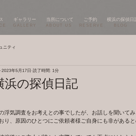
ス
ギャラリー
当所について
ご予約
横浜の探偵日
CE
​GALLERY
​ABOUT US
RESERVE
BLOG
ュニティ
2023年5月17日
読了時間: 1分
/16 横浜の探偵日記
の浮気調査をお考えとの事でしたが、お話しを聞いてみ
おり、原因のひとつにご依頼者様ご自身にも非があると