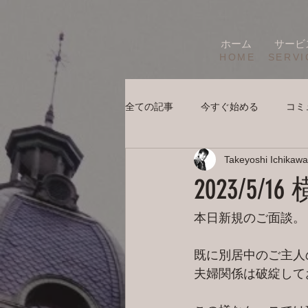
ホーム
サービ
HOME
SERVI
全ての記事
今すぐ始める
コミ
Takeyoshi Ichikawa
2023/5
本日新規のご面談。
既に別居中のご主人
夫婦関係は破綻して