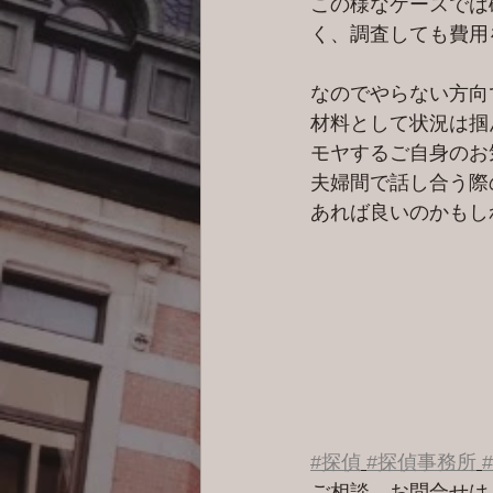
この様なケースでは
く、調査しても費用
なのでやらない方向
材料として状況は掴
モヤするご自身のお
夫婦間で話し合う際
あれば良いのかもし
#探偵
#探偵事務所
ご相談、お問合せは