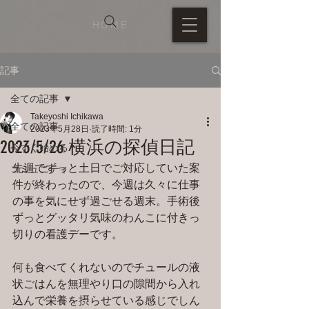
HOME
記事
全ての記事
Takeyoshi Ichikawa
全ての記事
2023年5月28日
読了時間: 1分
2023/5/26 横浜の探偵日記
今すぐ始める
先週でずっと土日でご対応していた案
コミュニティ
件が終わったので、今週は久々に仕事
の事を気にせず過ごせる週末。手術後
ずっとグッタリ気味のわんこに付きっ
切りの看護デーです。
何も食べてくれないのでチュールの液
状ごはんを無理やり口の隙間から入れ
込んで栄養を摂らせている感じでしん