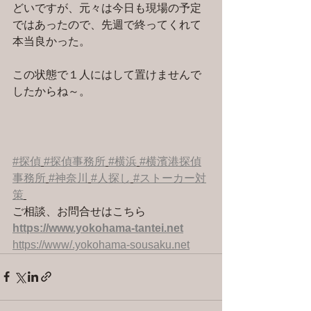
どいですが、元々は今日も現場の予定
ではあったので、先週で終ってくれて
本当良かった。
この状態で１人にはして置けませんで
したからね～。
#探偵
#探偵事務所
#横浜
#横濱港探偵
事務所
#神奈川
#人探し
#ストーカー対
策
ご相談、お問合せはこちら 
https://www.yokohama-tantei.net
https://www/.yokohama-sousaku.net