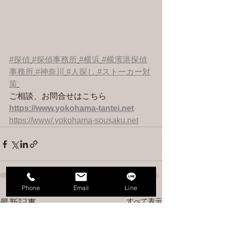
#探偵
#探偵事務所
#横浜
#横濱港探偵
事務所
#神奈川
#人探し
#ストーカー対
策
ご相談、お問合せはこちら 
https://www.yokohama-tantei.net
https://www/.yokohama-sousaku.net
Phone
Email
Line
すべて表示
最新記事