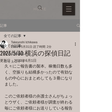
HOME
記事
全ての記事
Takeyoshi Ichikawa
全ての記事
2023年5月31日
読了時間: 2分
2023/5/30 横浜の探偵日記
今すぐ始める
更新日：
2023年6月1日
コミュニティ
久々にご報告書の製本。稼働日数も多
く、空振りも結構多かったので有効な
もの中心におまとめしても３冊になり
ました。
このご依頼者様の弁護士さんがちょっ
とウザく、ご依頼者様が調査が終わる
毎にご依頼者様にお送りしている報告