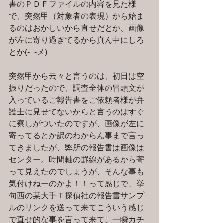
書のＰＤＦファイルの内容を見た様
で、突然甲（対象者の表現）から始ま
るのはおかしいから直せだとか、画像
が左に寄り過ぎてるから真ん中にしろ
とか(-_-メ)
突然甲から云々と言うのは、初日は空
振りだったので、調査全体の冒頭文が
入っているご報告書をご依頼者様が弁
護士に見せてないからと言うのはすぐ
に察しがついたのですが、画像が左に
寄ってるとか訳のわからん事まで言っ
てきましたが、弊所の報告書は画像は
センター。時間軸の罫線があるから寄
って見えたのでしょうが、そんな事も
気付けねーのかよ！！って感じで、挙
句西の某大手Ｔ探偵社の報告書サンプ
ルのリンクを送って来てこういう感じ
で直せ的な事を言って来て、一瞬カチ