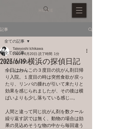
HOME
記事
全ての記事
Takeyoshi Ichikawa
全ての記事
2023年6月20日
読了時間: 1分
2023/6/19 横浜の探偵日記
今すぐ始める
今日はわんこの３度目の抗がん剤日帰
コミュニティ
り入院。１度目の時は突然食欲が戻っ
たり、リンパの腫れが引いて来たりと
効果を感じられましたが、その後は横
ばいよりも少し落ちている感じ...。
人間と違って同じ抗がん剤を数クール
繰り返す訳では無く、動物の場合は効
果の見込めそうな物の中から毎回違う