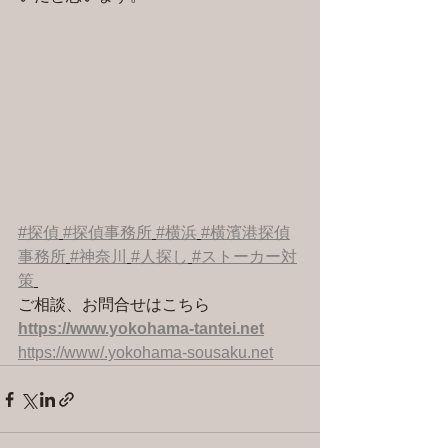
#探偵
#探偵事務所
#横浜
#横濱港探偵
事務所
#神奈川
#人探し
#ストーカー対
策
ご相談、お問合せはこちら 
https://www.yokohama-tantei.net
https://www/.yokohama-sousaku.net