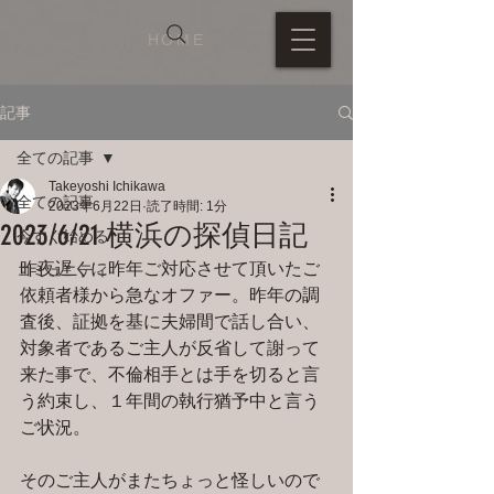
HOME
記事
全ての記事
Takeyoshi Ichikawa
全ての記事
2023年6月22日
読了時間: 1分
2023/6/21 横浜の探偵日記
今すぐ始める
昨夜遅くに昨年ご対応させて頂いたご
コミュニティ
依頼者様から急なオファー。昨年の調
査後、証拠を基に夫婦間で話し合い、
対象者であるご主人が反省して謝って
来た事で、不倫相手とは手を切ると言
う約束し、１年間の執行猶予中と言う
ご状況。
そのご主人がまたちょっと怪しいので