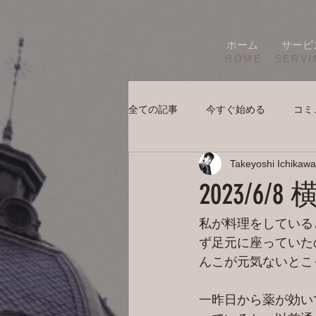
ホーム
サービ
HOME
SERVI
全ての記事
今すぐ始める
コミ
Takeyoshi Ichikawa
2023/6
私が料理をしている
ず足元に座っていた
んこが元気ないとこ
一昨日から薬が効い