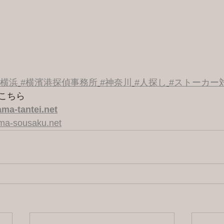
#横浜
#横濱港探偵事務所
#神奈川
#人探し
#ストーカー
こちら 
ma-tantei.net
ama-sousaku.net