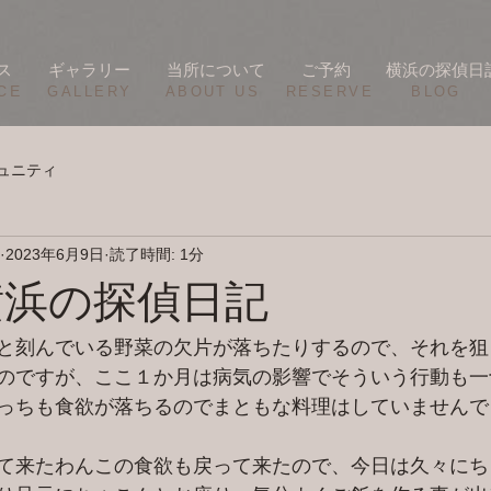
ス
ギャラリー
当所について
ご予約
横浜の探偵日
CE
​GALLERY
​ABOUT US
RESERVE
BLOG
ュニティ
2023年6月9日
読了時間: 1分
/8 横浜の探偵日記
と刻んでいる野菜の欠片が落ちたりするので、それを狙
のですが、ここ１か月は病気の影響でそういう行動も一
っちも食欲が落ちるのでまともな料理はしていませんで
て来たわんこの食欲も戻って来たので、今日は久々にち