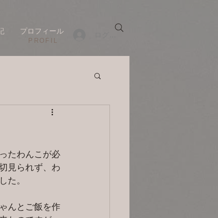
記
プロフィール
ログイン
​PROFIL
ったわんこが必
切見られず、わ
した。
ゃんとご飯を作