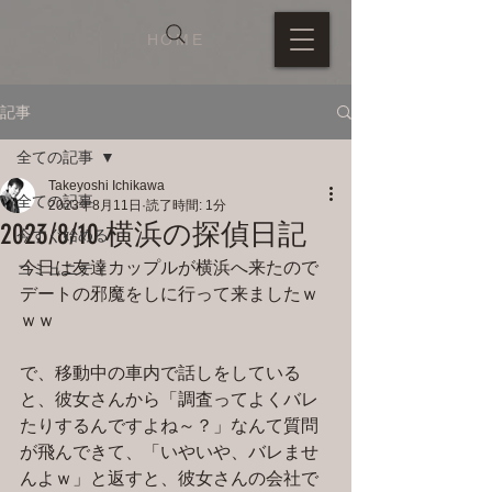
HOME
記事
全ての記事
Takeyoshi Ichikawa
全ての記事
2023年8月11日
読了時間: 1分
2023/8/10 横浜の探偵日記
今すぐ始める
今日は友達カップルが横浜へ来たので
コミュニティ
デートの邪魔をしに行って来ましたｗ
ｗｗ
で、移動中の車内で話しをしている
と、彼女さんから「調査ってよくバレ
たりするんですよね～？」なんて質問
が飛んできて、「いやいや、バレませ
んよｗ」と返すと、彼女さんの会社で