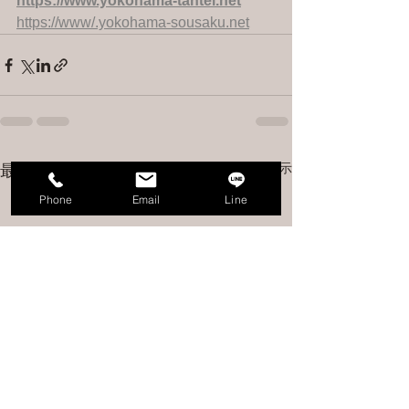
https://www.yokohama-tantei.net
https://www/.yokohama-sousaku.net
すべて表示
最新記事
Phone
Email
Line