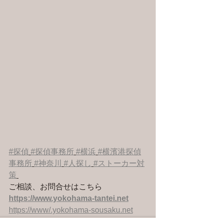
#探偵
#探偵事務所
#横浜
#横濱港探偵
事務所
#神奈川
#人探し
#ストーカー対
策
ご相談、お問合せはこちら 
https://www.yokohama-tantei.net
https://www/.yokohama-sousaku.net