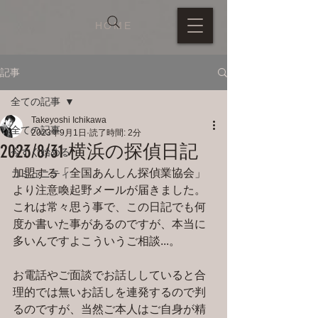
HOME
記事
全ての記事
Takeyoshi Ichikawa
全ての記事
2023年9月1日
読了時間: 2分
2023/8/31 横浜の探偵日記
今すぐ始める
加盟する「全国あんしん探偵業協会」
コミュニティ
より注意喚起野メールが届きました。
これは常々思う事で、この日記でも何
度か書いた事があるのですが、本当に
多いんですよこういうご相談...。
お電話やご面談でお話ししていると合
理的では無いお話しを連発するので判
るのですが、当然ご本人はご自身が精