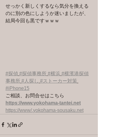
せっかく新しくするなら気分を換える
のに別の色にしようか迷いましたが、
結局今回も黒ですｗｗｗ
#探偵
#探偵事務所
#横浜
#横濱港探偵
事務所
#人探し
#ストーカー対策
#iPhone15
ご相談、お問合せはこちら 
https://www.yokohama-tantei.net
https://www/.yokohama-sousaku.net