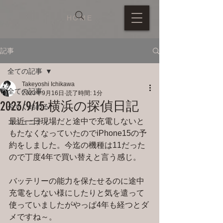
HOME
記事
全ての記事
Takeyoshi Ichikawa
全ての記事
2023年9月16日
読了時間: 1分
2023/9/15 横浜の探偵日記
今すぐ始める
最近一日現場だと途中で充電しないと
コミュニティ
もたなくなっていたのでiPhone15の予
約をしました。今迄の機種は11だった
ので丁度4年で買い替えと言う感じ。
バッテリーの能力を保たせるのに途中
充電をしない様にしたりと気を遣って
使っていましたがやっぱ4年も経つとダ
メですね～。